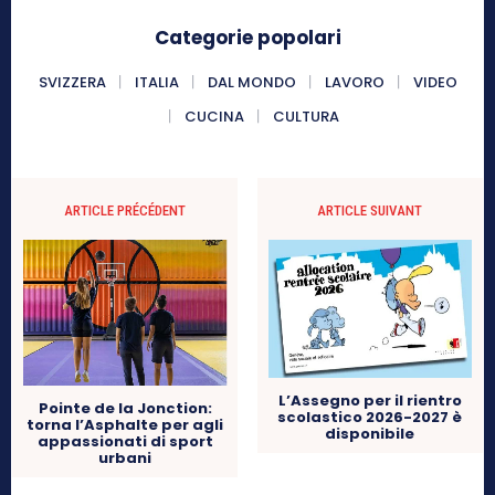
Categorie popolari
SVIZZERA
ITALIA
DAL MONDO
LAVORO
VIDEO
CUCINA
CULTURA
ARTICLE PRÉCÉDENT
ARTICLE SUIVANT
L’Assegno per il rientro
Pointe de la Jonction:
scolastico 2026-2027 è
torna l’Asphalte per agli
disponibile
appassionati di sport
urbani