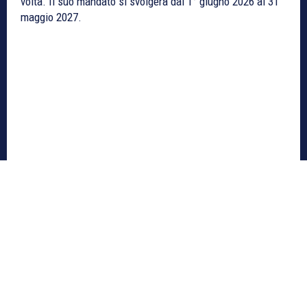
volta. Il suo mandato si svolgerà dal 1° giugno 2026 al 31
maggio 2027.
La squadra del Servette FC Chênois
Féminin festeggiata per la sua storica
doppietta
Città Di Ginevra
1 Juin 2026