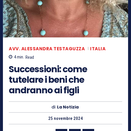
AVV. ALESSANDRA TESTAGUZZA
ITALIA
4
min.
Read
Successioni: come
tutelare i beni che
andranno ai figli
di
La Notizia
25 novembre 2024