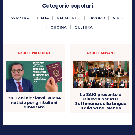
Categorie popolari
SVIZZERA
ITALIA
DAL MONDO
LAVORO
VIDEO
CUCINA
CULTURA
ARTICLE PRÉCÉDENT
ARTICLE SUIVANT
La SAIG presente a
On. Toni Ricciardi: Buone
Ginevra per la IX
notizie per gli italiani
Settimana della Lingua
all’estero
Italiana nel Mondo