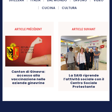
SVIZZERA
ITALIA
DAL MONDO
LAVORO
VIDEO
CUCINA
CULTURA
ARTICLE PRÉCÉDENT
ARTICLE SUIVANT
Canton di Ginevra:
accesso alla
La SAIG riprende
vaccinazione nelle
l’attività sociale con il
aziende ginevrine
Centro Sociale
Protestante