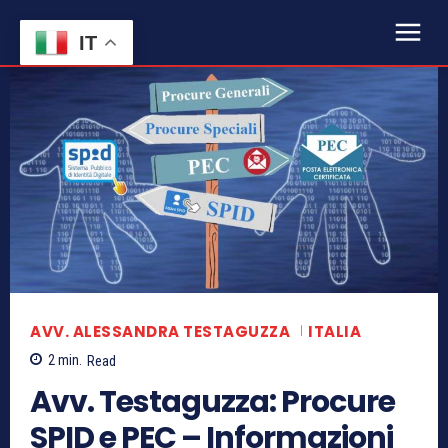
IT
AVV. ALESSANDRA TESTAGUZZA
ITALIA
2
min.
Read
Avv. Testaguzza: Procure
SPID e PEC – Informazioni