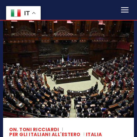
IT
ON. TONI RICCIARDI
PER GLI ITALIANI ALL'ESTERO
ITALIA