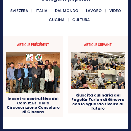
SVIZZERA
ITALIA
DAL MONDO
LAVORO
VIDEO
CUCINA
CULTURA
ARTICLE PRÉCÉDENT
ARTICLE SUIVANT
Riuscita culinaria del
Incontro costruttivo dei
Fogolâr Furlan di Ginevra
Com.It.Es. della
con lo sguardo rivolto al
Circoscrizione Consolare
futuro
di Ginevra