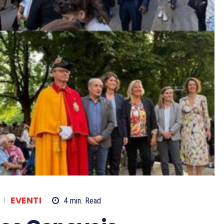
EVENTI
4
min.
Read