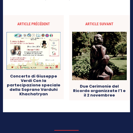
ARTICLE PRÉCÉDENT
ARTICLE SUIVANT
Concerto di Giuseppe
Verdi Con la
partecipazione speciale
Due Cerimonie del
della Soprano Varduhi
Ricordo organizzate l’1 e
Khachatryan
il 2 novembree