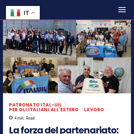
IT
PATRONATO ITAL-UIL
PER GLI ITALIANI ALL'ESTERO
LAVORO
4
min.
Read
La forza del partenariato: