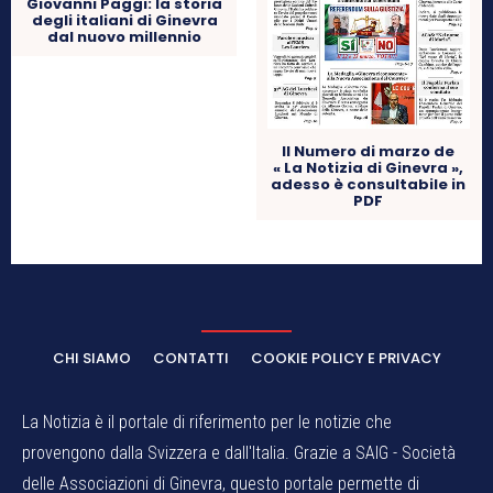
Giovanni Paggi: la storia
degli italiani di Ginevra
dal nuovo millennio
Il Numero di marzo de
« La Notizia di Ginevra »,
adesso è consultabile in
PDF
CHI SIAMO
CONTATTI
COOKIE POLICY E PRIVACY
La Notizia è il portale di riferimento per le notizie che
provengono dalla Svizzera e dall'Italia. Grazie a SAIG - Società
delle Associazioni di Ginevra, questo portale permette di