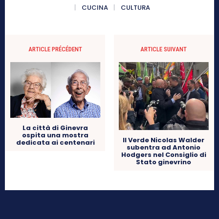
CUCINA
CULTURA
ARTICLE PRÉCÉDENT
ARTICLE SUIVANT
La città di Ginevra
ospita una mostra
Il Verde Nicolas Walder
dedicata ai centenari
subentra ad Antonio
Hodgers nel Consiglio di
Stato ginevrino