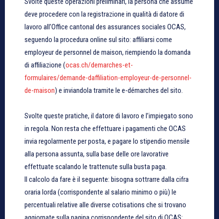
Svolte queste operazioni preliminari, la persona che assume
deve procedere con la registrazione in qualità di datore di
lavoro all’Office cantonal des assurances sociales OCAS,
seguendo la procedura online sul sito: affiliarsi come
employeur de personnel de maison, riempiendo la domanda
di affiliazione (
ocas.ch/demarches-et-
formulaires/demande-daffiliation-employeur-de-personnel-
de-maison
) e inviandola tramite le e-démarches del sito.
Svolte queste pratiche, il datore di lavoro e l’impiegato sono
in regola. Non resta che effettuare i pagamenti che OCAS
invia regolarmente per posta, e pagare lo stipendio mensile
alla persona assunta, sulla base delle ore lavorative
effettuate scalando le trattenute sulla busta paga.
Il calcolo da fare è il seguente: bisogna sottrarre dalla cifra
oraria lorda (corrispondente al salario minimo o più) le
percentuali relative alle diverse cotisations che si trovano
aggiornate sulla pagina corrispondente del sito di OCAS: