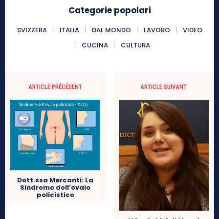
Categorie popolari
SVIZZERA
ITALIA
DAL MONDO
LAVORO
VIDEO
CUCINA
CULTURA
ARTICLE PRÉCÉDENT
ARTICLE SUIVANT
Dott.ssa Mercanti: La
Sindrome dell’ovaio
policistico