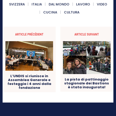
SVIZZERA
ITALIA
DAL MONDO
LAVORO
VIDEO
CUCINA
CULTURA
ARTICLE PRÉCÉDENT
ARTICLE SUIVANT
L’UNDIS si riunisce in
La pista di pattinaggio
Assemblea Generale e
stagionale dei Bastions
festeggia i 4 anni dalla
è stata inaugurata!
fondazione