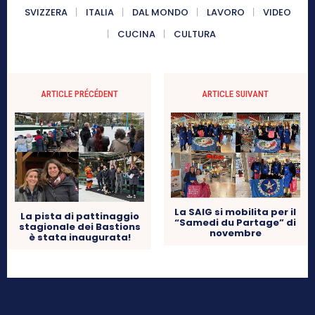
SVIZZERA
ITALIA
DAL MONDO
LAVORO
VIDEO
CUCINA
CULTURA
ARTICLE PRÉCÉDENT
ARTICLE SUIVANT
La SAIG si mobilita per il
La pista di pattinaggio
“Samedi du Partage” di
stagionale dei Bastions
novembre
è stata inaugurata!