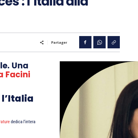
s : l’Italia alla
Partager
ile. Una
a Facini
l’Italia
rature
dedica l’intera