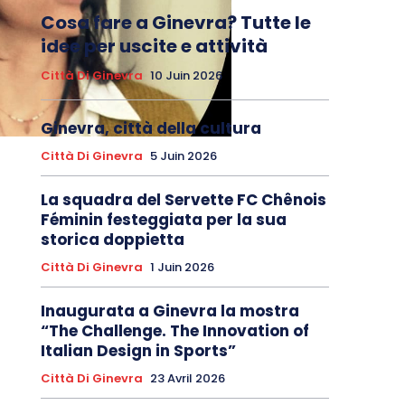
Cosa fare a Ginevra? Tutte le
idee per uscite e attività
Città Di Ginevra
10 Juin 2026
Ginevra, città della cultura
Città Di Ginevra
5 Juin 2026
La squadra del Servette FC Chênois
Féminin festeggiata per la sua
storica doppietta
Città Di Ginevra
1 Juin 2026
Inaugurata a Ginevra la mostra
“The Challenge. The Innovation of
Italian Design in Sports”
Città Di Ginevra
23 Avril 2026