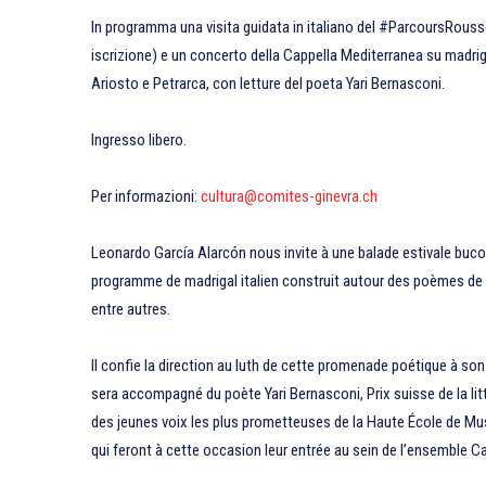
In programma una visita guidata in italiano del #ParcoursRouss
iscrizione) e un concerto della Cappella Mediterranea su madrigal
Ariosto e Petrarca, con letture del poeta Yari Bernasconi.
Ingresso libero.
Per informazioni:
cultura@comites-ginevra.ch
Leonardo García Alarcón nous invite à une balade estivale bucol
programme de madrigal italien construit autour des poèmes de 
entre autres.
Il confie la direction au luth de cette promenade poétique à son
sera accompagné du poète Yari Bernasconi, Prix suisse de la lit
des jeunes voix les plus prometteuses de la Haute École de M
qui feront à cette occasion leur entrée au sein de l’ensemble C