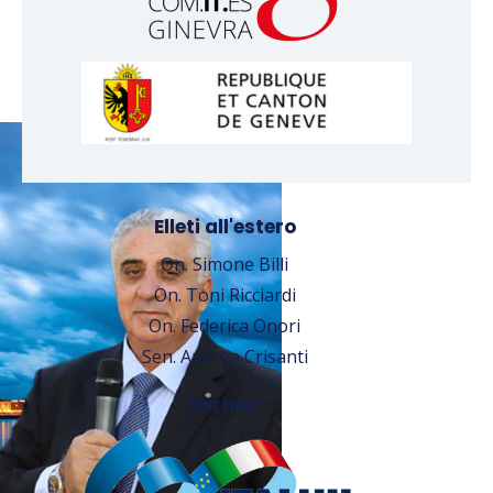
Elleti all'estero
On. Simone Billi
On. Toni Ricciardi
On. Federica Onori
Sen. Andrea Crisanti
Partner