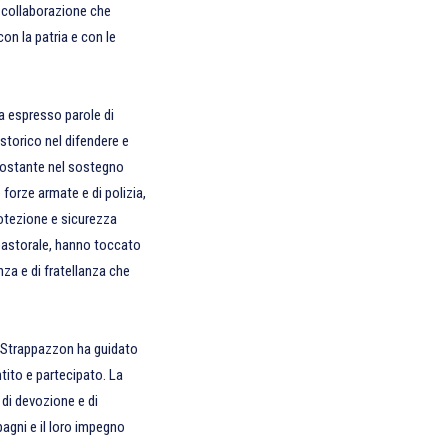
di collaborazione che
con la patria e con le
a espresso parole di
 storico nel difendere e
 costante nel sostegno
 forze armate e di polizia,
rotezione e sicurezza
o pastorale, hanno toccato
za e di fratellanza che
o Strappazzon ha guidato
tito e partecipato. La
 di devozione e di
pagni e il loro impegno