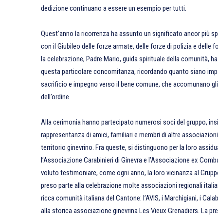
dedizione continuano a essere un esempio per tutti.
Quest’anno la ricorrenza ha assunto un significato ancor più sp
con il Giubileo delle forze armate, delle forze di polizia e delle 
la celebrazione, Padre Mario, guida spirituale della comunità, h
questa particolare concomitanza, ricordando quanto siano importa
sacrificio e impegno verso il bene comune, che accomunano gli A
dell’ordine.
Alla cerimonia hanno partecipato numerosi soci del gruppo, in
rappresentanza di amici, familiari e membri di altre associazioni 
territorio ginevrino. Fra queste, si distinguono per la loro assi
l’Associazione Carabinieri di Ginevra e l’Associazione ex Com
voluto testimoniare, come ogni anno, la loro vicinanza al Gruppo
preso parte alla celebrazione molte associazioni regionali itali
ricca comunità italiana del Cantone: l’AVIS, i Marchigiani, i Calabr
alla storica associazione ginevrina Les Vieux Grenadiers. La pr