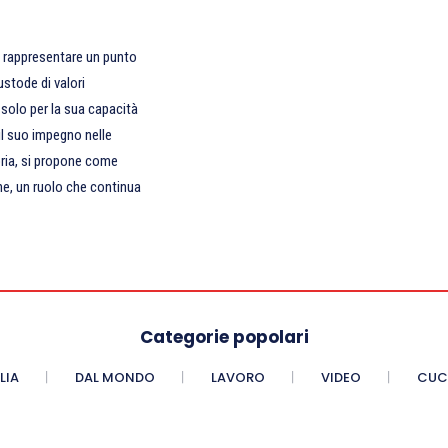
 a rappresentare un punto
ustode di valori
n solo per la sua capacità
il suo impegno nelle
storia, si propone come
ne, un ruolo che continua
Categorie popolari
LIA
DAL MONDO
LAVORO
VIDEO
CUC