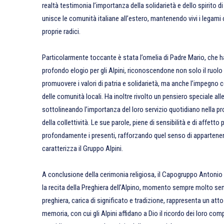
realtà testimonia l’importanza della solidarietà e dello spirito 
unisce le comunità italiane all’estero, mantenendo vivi i legami 
proprie radici.
Particolarmente toccante è stata l’omelia di Padre Mario, che h
profondo elogio per gli Alpini, riconoscendone non solo il ruolo
promuovere i valori di patria e solidarietà, ma anche l’impegno
delle comunità locali. Ha inoltre rivolto un pensiero speciale alle
sottolineando l’importanza del loro servizio quotidiano nella p
della collettività. Le sue parole, piene di sensibilità e di affett
profondamente i presenti, rafforzando quel senso di appartenen
caratterizza il Gruppo Alpini.
A conclusione della cerimonia religiosa, il Capogruppo Antoni
la recita della Preghiera dell’Alpino, momento sempre molto sen
preghiera, carica di significato e tradizione, rappresenta un atto
memoria, con cui gli Alpini affidano a Dio il ricordo dei loro com