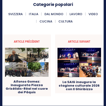
Categorie popolari
SVIZZERA
ITALIA
DAL MONDO
LAVORO
VIDEO
CUCINA
CULTURA
ARTICLE PRÉCÉDENT
ARTICLE SUIVANT
Alfonso Gomez:
La SAIG inaugura la
Inaugurata Piazza
stagione culturale 2026
Grisélidis-Réal nel cuore
con Il Ghiribizzo
dei Pâquis